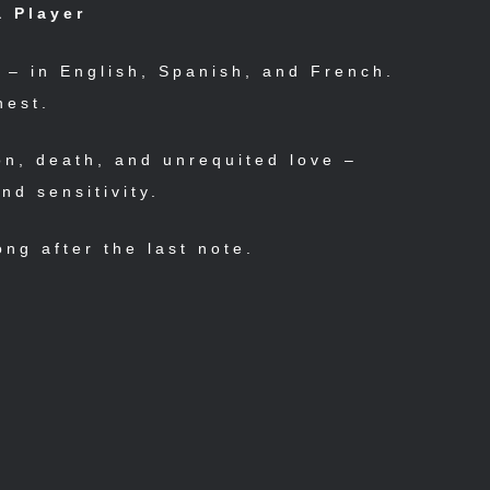
a Player
– in English, Spanish, and French.
nest.
on, death, and unrequited love –
nd sensitivity.
ong after the last note.