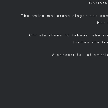
Christa
The swiss-mallorcan singer and co
Her 
Christa shuns no taboos: she si
themes she tra
A concert full of emoti