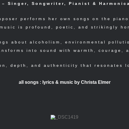
 – Singer, Songwriter, Pianist & Harmonic
mposer performs her own songs on the piano 
music is profound, poetic, and strikingly ho
ngs about alcoholism, environmental polluti
nsforms into sound with warmth, courage, a
on, depth, and authenticity that resonates l
all songs : lyrics & music by Christa Elmer