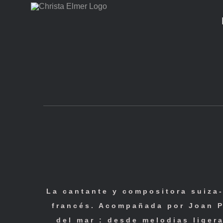
Skip
to
content
La cantante y compositora suiza-
francés. Acompañada por Joan Pa
del mar : desde melodias liger